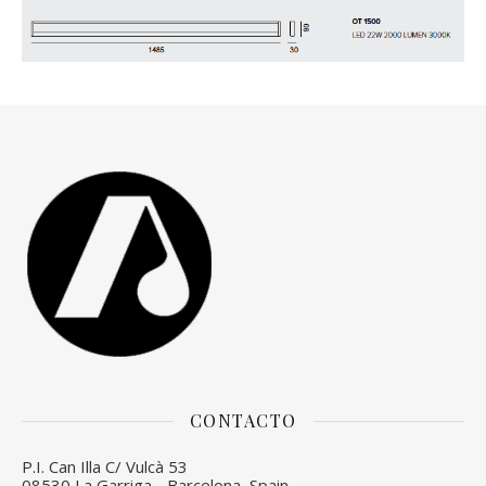
CONTACTO
P.I. Can Illa C/ Vulcà 53
08530 La Garriga - Barcelona, Spain